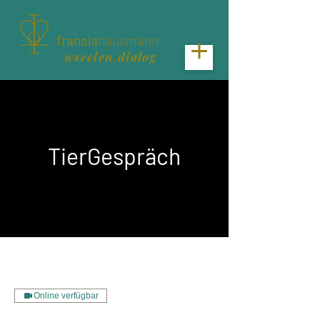
francis
hausmann
@seelen.dialog
TierGespräch
Online verfügbar