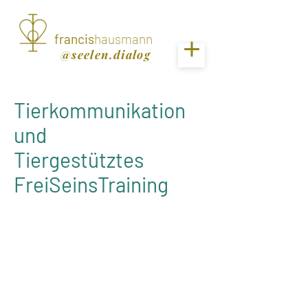
francis
hausmann
@seelen.dialog
Tierkommunikation
und
Tiergestütztes
FreiSeinsTraining
Gepsräche
von Herz zu Herz