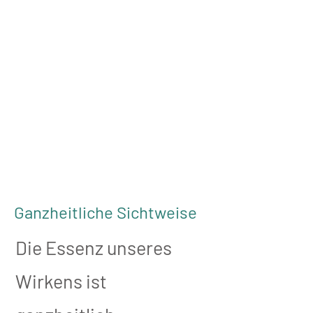
Spiegelarbeit
am Pferd
Lösen von
Traumen, Ängsten
und anderen Emotionen
Ganzheitliche Sichtweise
Die Essenz unseres
Wirkens ist