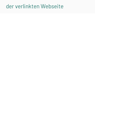
der verlinkten Webseite
verantwortlich. Zum Zeitpunkt
der Verlinkung waren keine
Rechtsverstöße erkennbar.
Sobald uns eine
Rechtsverletzung bekannt wird,
werden wir den jeweiligen Link
umgehend entfernen.
Urheberrecht
Die auf dieser Webseite
veröffentlichten Inhalte und
Werke unterliegen dem