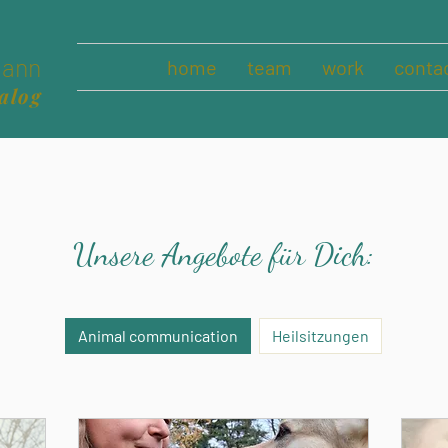
ann
home
team
work
conta
alog
Unsere Angebote für Dich:
Animal communication
Heilsitzungen