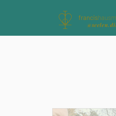
francis
hausm
@seelen.di