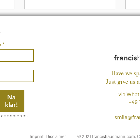
•
e
*
Have we sp
Just give us a
via What
Na
+49 
klar!
e abonnieren.
smile@fr
Imprint | Disclaimer
© 2021 francishausmann.com. Cre