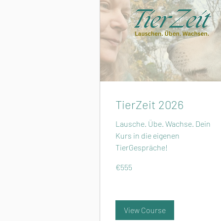
TierZeit 2026
Lausche. Übe. Wachse. Dein
Kurs in die eigenen
TierGespräche!
555
€555
euros
View Course