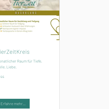
ierZeitKreis
natlicher Raum für Tiefe,
lle, Liebe.
4
144
ros
Erfahre mehr...