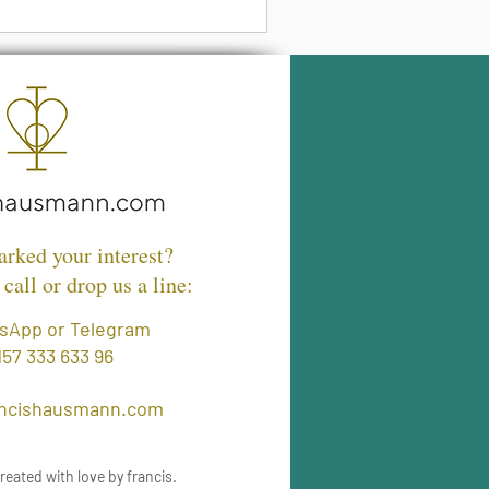
arked your interest?
 call or drop us a line:
sApp or Telegram
157 333 633 96
ancishausmann.com
ated with love by francis.