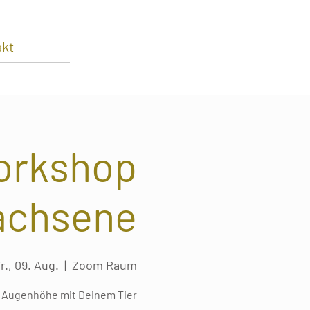
akt
orkshop
achsene
r., 09. Aug.
  |  
Zoom Raum
f Augenhöhe mit Deinem Tier