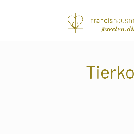
francis
hausm
@seelen.di
Tierk