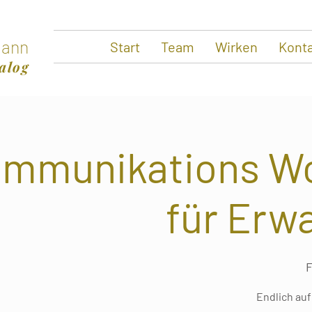
ann
Start
Team
Wirken
Kont
alog
ommunikations W
für Erw
F
Endlich au