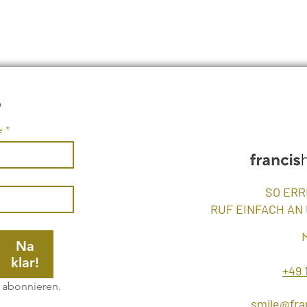
•
e
*
SO ERR
RUF EINFACH AN
M
Na
klar!
+49 
e abonnieren.
smile@fr