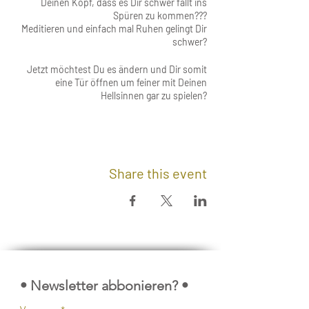
Deinen Kopf, dass es Dir schwer fällt ins
Spüren zu kommen???
Meditieren und einfach mal Ruhen gelingt Dir
schwer?
Jetzt möchtest Du es ändern und Dir somit
eine Tür öffnen um feiner mit Deinen
Hellsinnen gar zu spielen?
Auch die Tierkommunikation geht durchs
Herz!
Daher haben die bezaubernden Vier und
francis ein Seminar voller Heilung und Öffnung
Share this event
für Dich kreiert!
Denn,...
häufig ist es der ständig aktive Kopf, der uns
daran hindert, ins Herz zu kommen und den
Tiergesprächen die Türe zu öffnen.
In diesen 7,5 h wirst Du all das loslassen
können, was zu dem Zeitpunkt bereit ist zu
gehen, damit Du leichter in Deinen Herzraum
abtauchst.
• Newsletter abbonieren? •