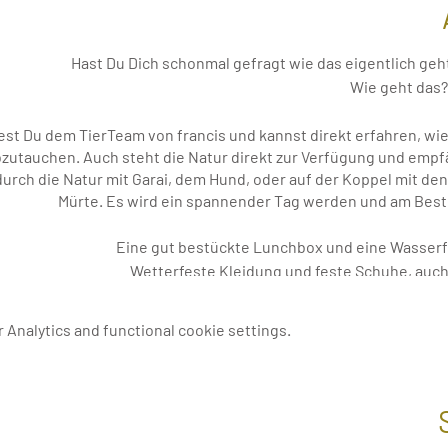
Hast Du Dich schonmal gefragt wie das eigentlich ge
Wie geht das?
t Du dem TierTeam von francis und kannst direkt erfahren, wie s
zutauchen. Auch steht die Natur direkt zur Verfügung und empf
durch die Natur mit Garai, dem Hund, oder auf der Koppel mit de
Mürte. Es wird ein spannender Tag werden und am Beste
Eine gut bestückte Lunchbox und eine Wasserfl
Wetterfeste Kleidung und feste Schuhe, auch
Wenn Du das Erlebte festhalten möchtest, bring ein Büchlein 
Analytics and functional cookie settings.
Der Ausgleich f
Wie k
inmal nicht bringen können, kommst Du auch mit Bus gut bei uns 
50 m vor dem Tor an der Haltest