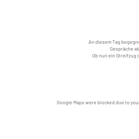
An diesem Tag begegnes
Gespräche ab
Ob nun ein Streifzug 
Google Maps were blocked due to your 
Falls Deine Eltern Dich e