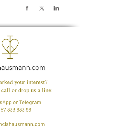
Wir freuen uns auf Dich!
Herzen, francis und ihr Team
arked your interest?
 call or drop us a line:
sApp or Telegram
157 333 633 96
ancishausmann.com