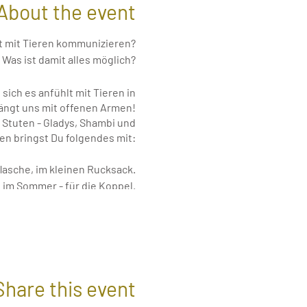
About the event
ht mit Tieren kommunizieren?
 Was ist damit alles möglich?
ich es anfühlt mit Tieren in
ängt uns mit offenen Armen!
n Stuten - Gladys, Shambi und
n bringst Du folgendes mit:
asche, im kleinen Rucksack.
 im Sommer - für die Koppel.
zum Schreiben und Stift mit.
ür einen Termin beträgt 22€.
ommst Du am Besten zu uns?
Share this event
an, Bus 608 und 613 halten ca
elle "Langerwisch - Am Plan".