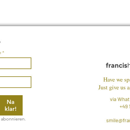
von 
•
e
*
Have we sp
Just give us a
via What
Na
+49 
klar!
e abonnieren.
smile@fr