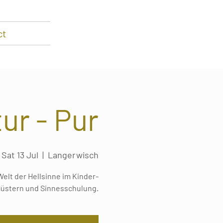
ct
tur - Pur
Sat 13 Jul
  |  
Langerwisch
lt der Hellsinne im Kinder-
lüstern und Sinnesschulung.